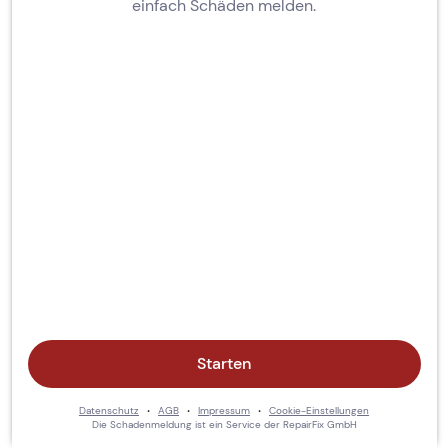
einfach Schäden melden.
Starten
·
·
·
Datenschutz
AGB
Impressum
Cookie-Einstellungen
Die Schadenmeldung ist ein Service der RepairFix GmbH